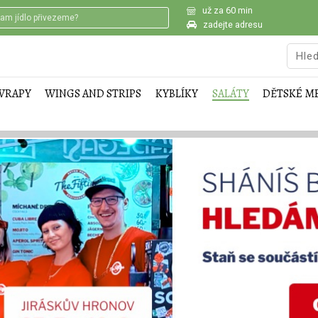
už za 60 min
zadejte adresu
WRAPY
WINGS AND STRIPS
KYBLÍKY
SALÁTY
DĚTSKÉ M