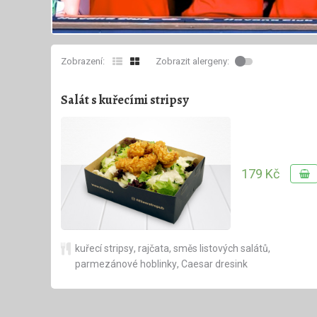
Zobrazení:
Zobrazit alergeny:
Salát s kuřecími stripsy
179 Kč
kuřecí stripsy
,
rajčata
,
směs listových salátů
,
parmezánové hoblinky
,
Caesar dresink