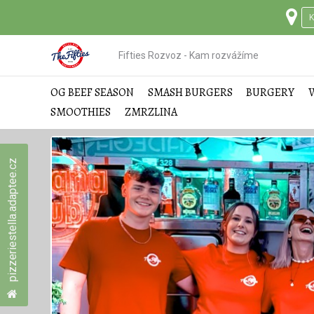
Fifties Rozvoz - Kam rozvážíme
OG BEEF SEASON
SMASH BURGERS
BURGERY
SMOOTHIES
ZMRZLINA
pizzeriestella.adaptee.cz