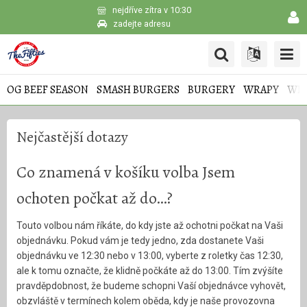
nejdříve zítra v 10:30
zadejte adresu
OG BEEF SEASON
SMASH BURGERS
BURGERY
WRAPY
WIN
Nejčastější dotazy
Co znamená v košíku volba Jsem
ochoten počkat až do…?
Touto volbou nám říkáte, do kdy jste až ochotni počkat na Vaši
objednávku. Pokud vám je tedy jedno, zda dostanete Vaši
objednávku ve 12:30 nebo v 13:00, vyberte z roletky čas 12:30,
ale k tomu označte, že klidně počkáte až do 13:00. Tím zvýšíte
pravděpdobnost, že budeme schopni Vaší objednávce vyhovět,
obzvláště v termínech kolem oběda, kdy je naše provozovna