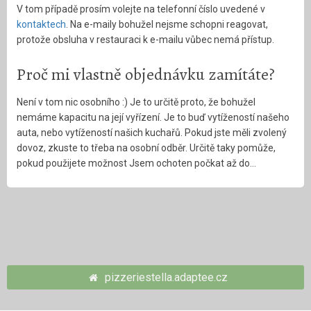
V tom případě prosím volejte na telefonní číslo uvedené v
kontaktech
. Na e-maily bohužel nejsme schopni reagovat,
protože obsluha v restauraci k e-mailu vůbec nemá přístup.
Proč mi vlastně objednávku zamítáte?
Není v tom nic osobního :) Je to určitě proto, že bohužel
nemáme kapacitu na její vyřízení. Je to buď vytížeností našeho
auta, nebo vytížeností našich kuchařů. Pokud jste měli zvolený
dovoz, zkuste to třeba na osobní odběr. Určitě taky pomůže,
pokud použijete možnost Jsem ochoten počkat až do…
pizzeriestella.adaptee.cz